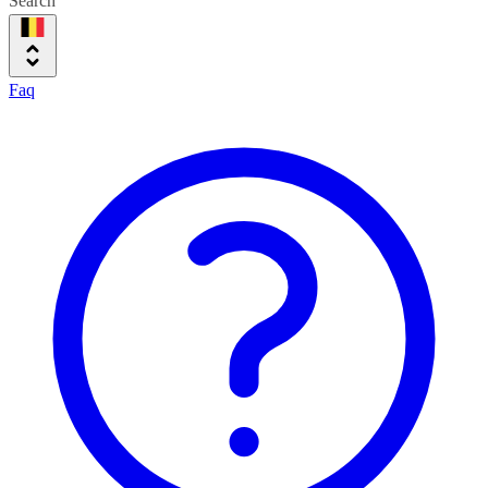
Search
Faq