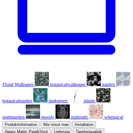
Floral Wallpaper
botanicalwallpaper
garden
botanicalgarden
darkgreen
plants
nightgarden
moody
midnight
whimsical
Produktinformation
Wie misst man
Installation
Happy Mattic Peel&Stick
Lieferung
Tapetenqualität