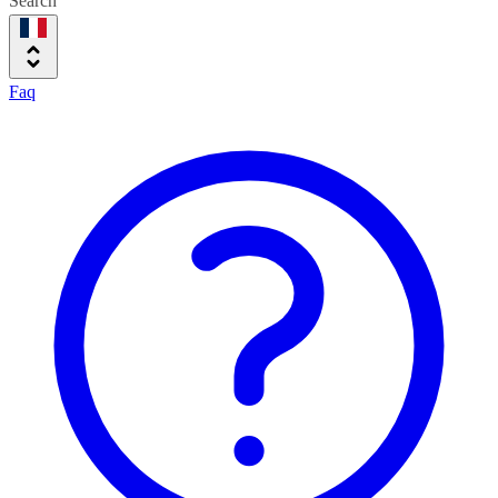
Search
Faq