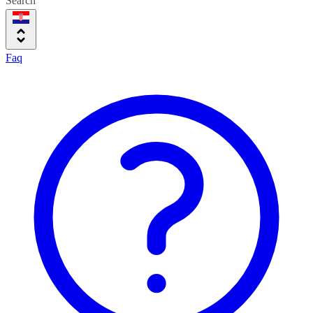
Search
Faq