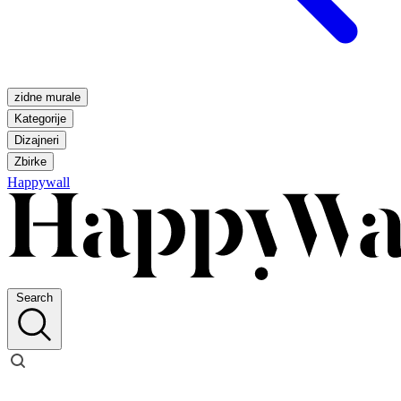
zidne murale
Kategorije
Dizajneri
Zbirke
Happywall
Search