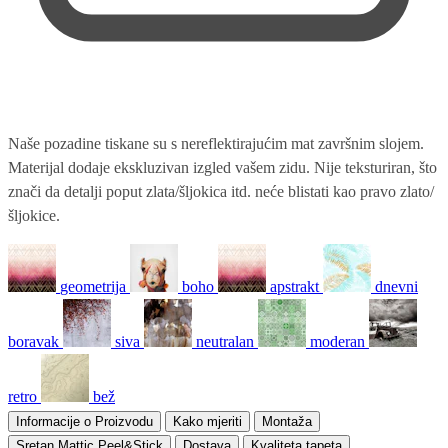
Naše pozadine tiskane su s nereflektirajućim mat završnim slojem.
Materijal dodaje ekskluzivan izgled vašem zidu. Nije teksturiran, što
znači da detalji poput zlata/šljokica itd. neće blistati kao pravo zlato/
šljokice.
geometrija
boho
apstrakt
dnevni
boravak
siva
neutralan
moderan
retro
bež
Informacije o Proizvodu
Kako mjeriti
Montaža
Sretan Mattic Peel&Stick
Dostava
Kvaliteta tapeta