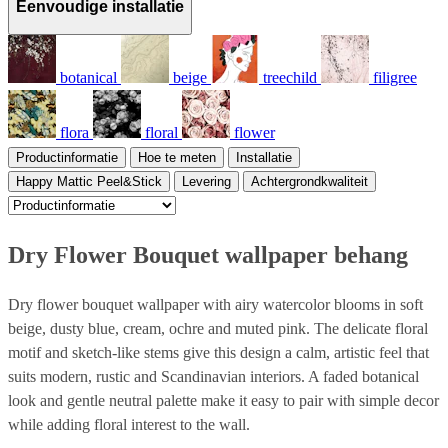
Eenvoudige installatie
botanical
beige
treechild
filigree
flora
floral
flower
Productinformatie
Hoe te meten
Installatie
Happy Mattic Peel&Stick
Levering
Achtergrondkwaliteit
Dry Flower Bouquet wallpaper behang
Dry flower bouquet wallpaper with airy watercolor blooms in soft
beige, dusty blue, cream, ochre and muted pink. The delicate floral
motif and sketch-like stems give this design a calm, artistic feel that
suits modern, rustic and Scandinavian interiors. A faded botanical
look and gentle neutral palette make it easy to pair with simple decor
while adding floral interest to the wall.