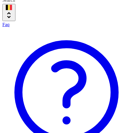
Search
Faq