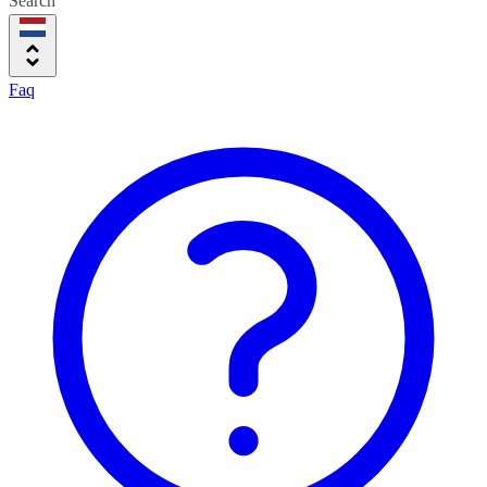
Search
Faq