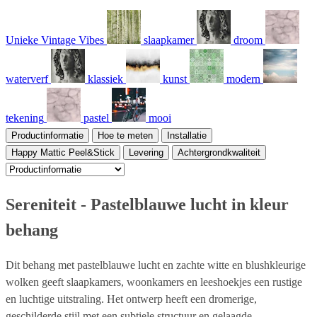
Unieke Vintage Vibes
slaapkamer
droom
waterverf
klassiek
kunst
modern
tekening
pastel
mooi
Productinformatie
Hoe te meten
Installatie
Happy Mattic Peel&Stick
Levering
Achtergrondkwaliteit
Sereniteit - Pastelblauwe lucht in kleur
behang
Dit behang met pastelblauwe lucht en zachte witte en blushkleurige
wolken geeft slaapkamers, woonkamers en leeshoekjes een rustige
en luchtige uitstraling. Het ontwerp heeft een dromerige,
geschilderde stijl met een subtiele structuur en gelaagde