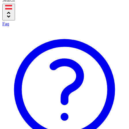
Search
Faq