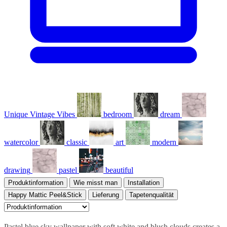
Unique Vintage Vibes
bedroom
dream
watercolor
classic
art
modern
drawing
pastel
beautiful
Produktinformation
Wie misst man
Installation
Happy Mattic Peel&Stick
Lieferung
Tapetenqualität
Pastel blue sky wallpaper with soft white and blush clouds creates a