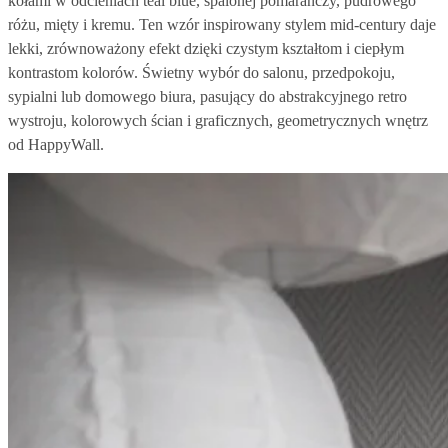
kołami w odcieniach teal blue, spalonej pomarańczy, pudrowego
różu, mięty i kremu. Ten wzór inspirowany stylem mid-century daje
lekki, zrównoważony efekt dzięki czystym kształtom i ciepłym
kontrastom kolorów. Świetny wybór do salonu, przedpokoju,
sypialni lub domowego biura, pasujący do abstrakcyjnego retro
wystroju, kolorowych ścian i graficznych, geometrycznych wnętrz
od HappyWall.