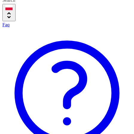
Search
Faq