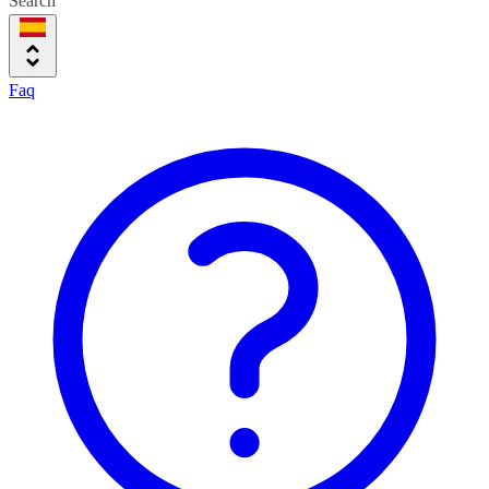
Search
Faq