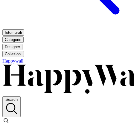
fotomurali
Categorie
Designer
Collezioni
Happywall
Search