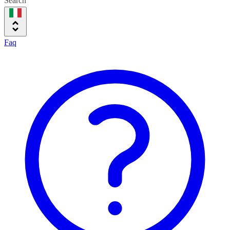
Search
Faq