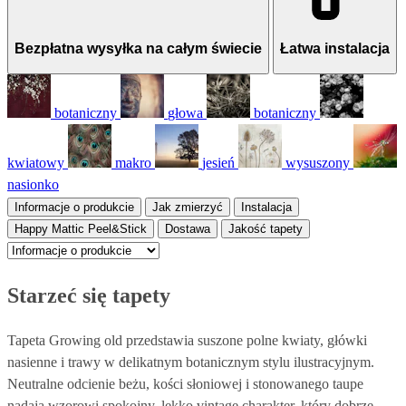
Bezpłatna wysyłka na całym świecie
Łatwa instalacja
botaniczny
głowa
botaniczny
kwiatowy
makro
jesień
wysuszony
nasionko
Informacje o produkcie
Jak zmierzyć
Instalacja
Happy Mattic Peel&Stick
Dostawa
Jakość tapety
Starzeć się tapety
Tapeta Growing old przedstawia suszone polne kwiaty, główki
nasienne i trawy w delikatnym botanicznym stylu ilustracyjnym.
Neutralne odcienie beżu, kości słoniowej i stonowanego taupe
nadają wzorowi spokojny, lekko vintage charakter, który dobrze