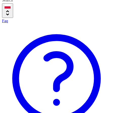
Search
Faq