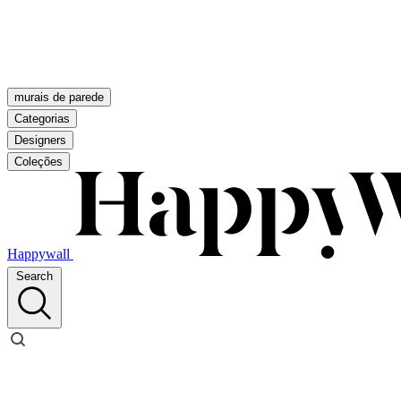
murais de parede
Categorias
Designers
Coleções
Happywall
Search