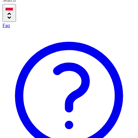
Search
Faq