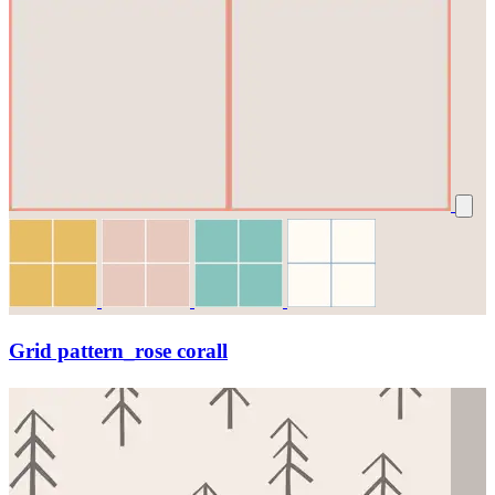
Grid pattern_rose corall