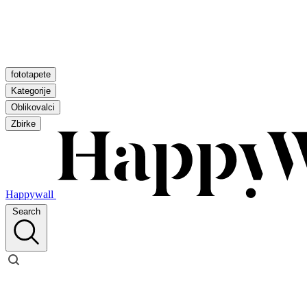
fototapete
Kategorije
Oblikovalci
Zbirke
Happywall
Search