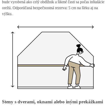
bude vyrobená ako celý obdĺžnik a šikmé časti sa počas inštalácie
orežú. Odporúčaná bezpečnostná rezerva: 5 cm na šírku aj na
výšku.
Steny s dverami, oknami alebo inými prekážkami