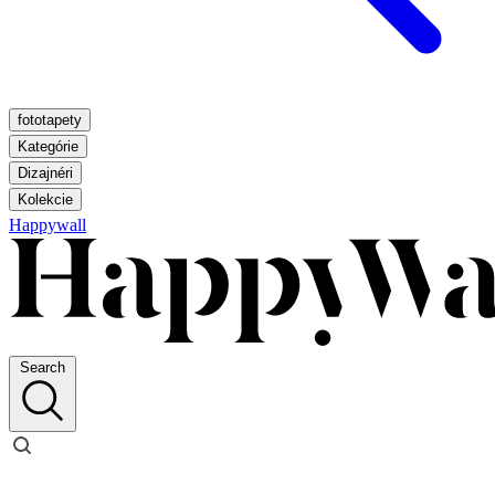
fototapety
Kategórie
Dizajnéri
Kolekcie
Happywall
Search