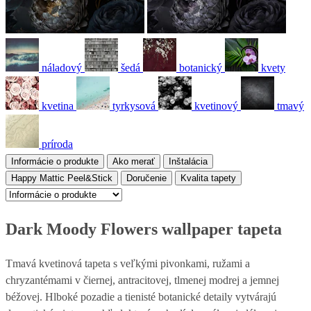
náladový
šedá
botanický
kvety
kvetina
tyrkysová
kvetinový
tmavý
príroda
Informácie o produkte
Ako merať
Inštalácia
Happy Mattic Peel&Stick
Doručenie
Kvalita tapety
Dark Moody Flowers wallpaper tapeta
Tmavá kvetinová tapeta s veľkými pivonkami, ružami a
chryzantémami v čiernej, antracitovej, tlmenej modrej a jemnej
béžovej. Hlboké pozadie a tienisté botanické detaily vytvárajú