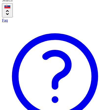
Search
Faq