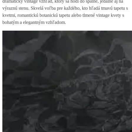
dramatický vintage vzhľad, ktorý sa hodí do spálne, jedálne aj na
výraznú stenu. Skvelá voľba pre každého, kto hľadá tmavú tapetu s
kvetmi, romantickú botanickú tapetu alebo tlmené vintage kvety s
bohatým a elegantným vzhľadom.