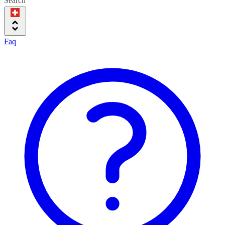
Search
Faq