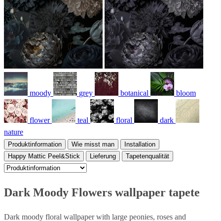
moody
grey
botanical
bloom
flower
teal
floral
dark
nature
Produktinformation
Wie misst man
Installation
Happy Mattic Peel&Stick
Lieferung
Tapetenqualität
Dark Moody Flowers wallpaper tapete
Dark moody floral wallpaper with large peonies, roses and