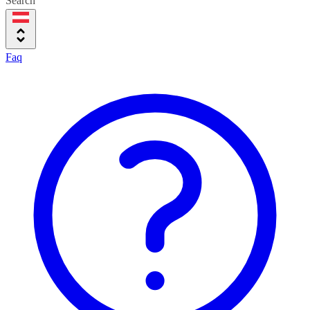
Search
Faq