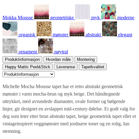
Mokka Mousse
geometriske
myk
moderne
organisk
mønster
abstrakt
elegant
ornament
nøytral
Produktinformasjon
Hvordan måle
Montering
Happy Mattic Peel&Stick
Leveranse
Tapetkvalitet
Michelle Mocha Mousse tapet har et retro abstrakt geometrisk
mønster i varm mocha-brun og myk beige. Det håndtegnede
uttrykket, med avrundede diamanter, ovale former og bølgende
linjer, gir designet en avslappet mid-century-følelse. Et godt valg for
deg som leter etter brun abstrakt tapet, beige geometrisk tapet eller et
vintageinspirert veggmønster med jordnære toner og en rolig, lun
stemning.