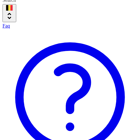
Search
Faq