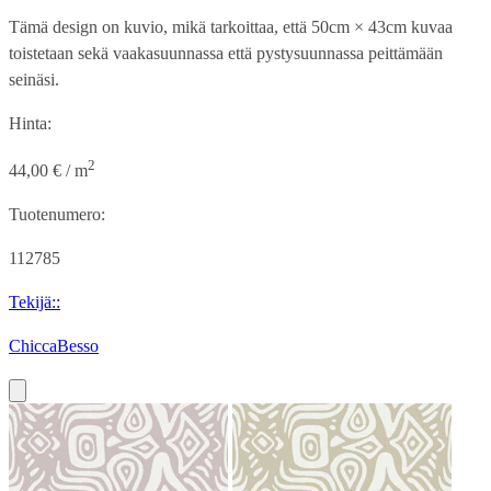
Tämä design on kuvio, mikä tarkoittaa, että
50cm × 43cm
kuvaa
toistetaan sekä vaakasuunnassa että pystysuunnassa peittämään
seinäsi.
Hinta:
2
44,00 € / m
Tuotenumero:
112785
Tekijä::
ChiccaBesso