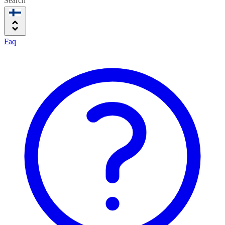
Search
Faq