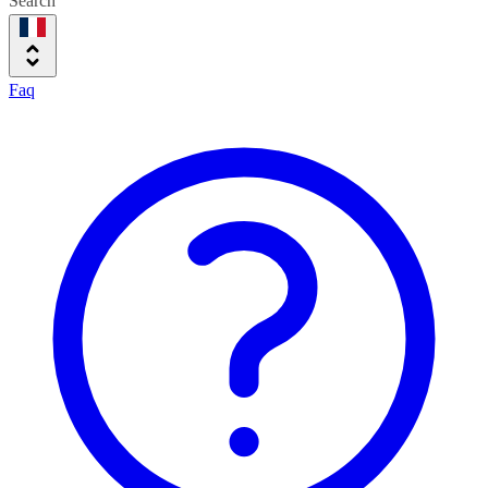
Search
Faq