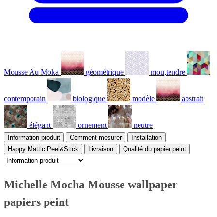
Mousse Au Moka
géométrique
mou,tendre
contemporain
biologique
modèle
abstrait
élégant
ornement
neutre
Information produit
Comment mesurer
Installation
Happy Mattic Peel&Stick
Livraison
Qualité du papier peint
Michelle Mocha Mousse wallpaper
papiers peint