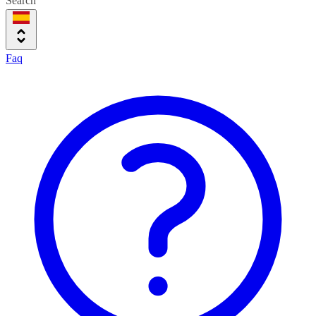
Search
Faq