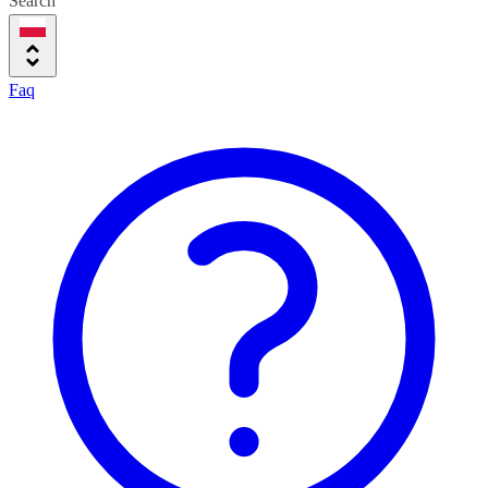
Search
Faq