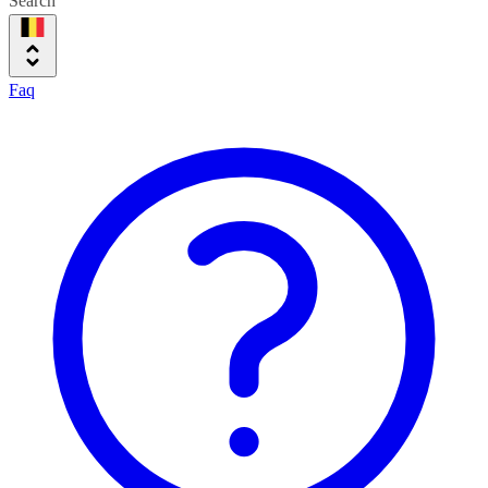
Search
Faq