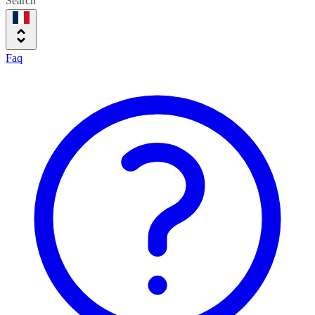
Search
Faq