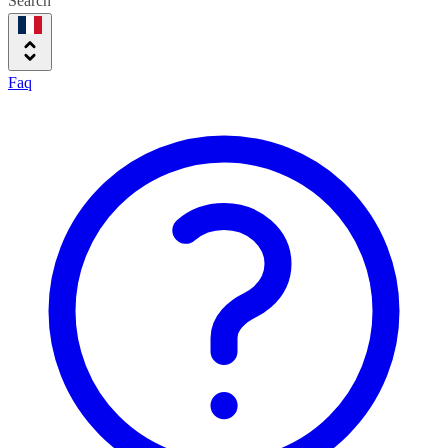
Search
Faq