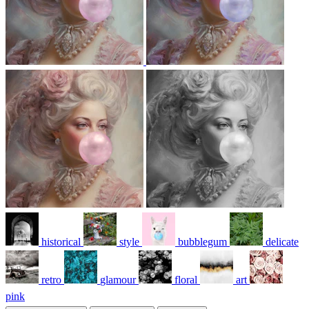
historical
style
bubblegum
delicate
retro
glamour
floral
art
pink