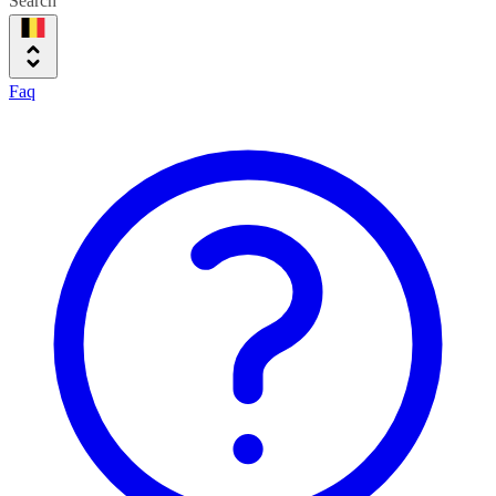
Search
Faq