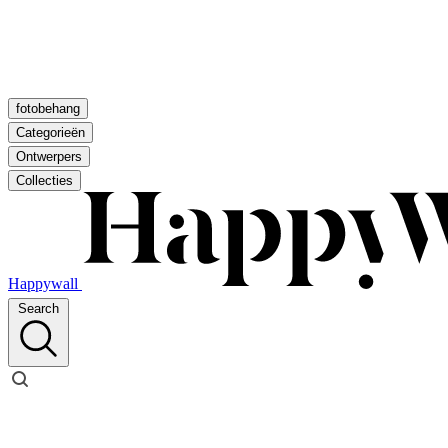
fotobehang
Categorieën
Ontwerpers
Collecties
Happywall
Search