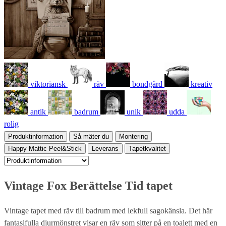
viktoriansk
räv
bondgård
kreativ
antik
badrum
unik
udda
rolig
Produktinformation
Så mäter du
Montering
Happy Mattic Peel&Stick
Leverans
Tapetkvalitet
Vintage Fox Berättelse Tid tapet
Vintage tapet med räv till badrum med lekfull sagokänsla. Det här
fantasifulla djurmönstret visar en räv som sitter på en toalett med en