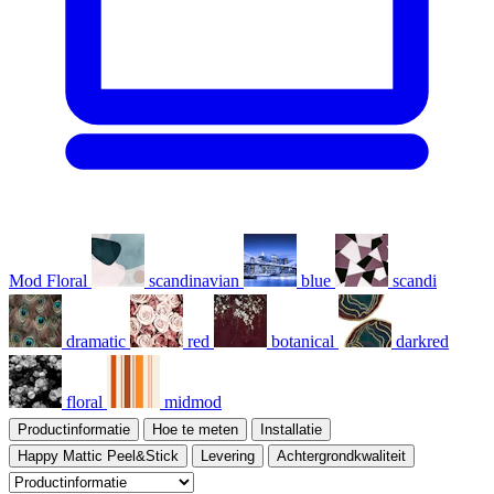
Mod Floral
scandinavian
blue
scandi
dramatic
red
botanical
darkred
floral
midmod
Productinformatie
Hoe te meten
Installatie
Happy Mattic Peel&Stick
Levering
Achtergrondkwaliteit