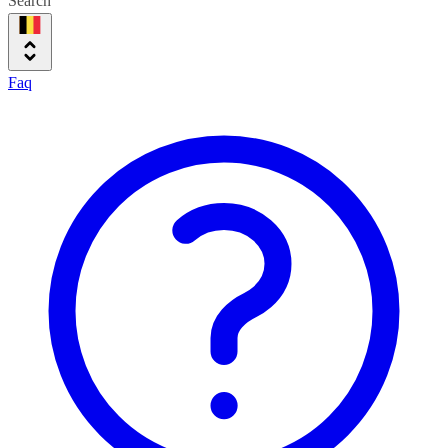
Search
Faq