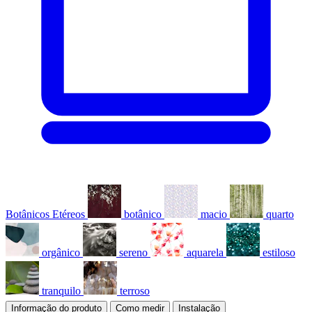
Botânicos Etéreos
botânico
macio
quarto
orgânico
sereno
aquarela
estiloso
tranquilo
terroso
Informação do produto
Como medir
Instalação