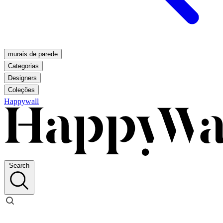
murais de parede
Categorias
Designers
Coleções
Happywall
Search