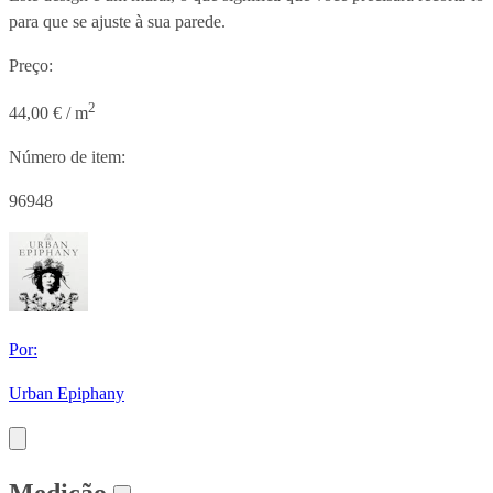
para que se ajuste à sua parede.
Preço:
2
44,00 € / m
Número de item:
96948
Por:
Urban Epiphany