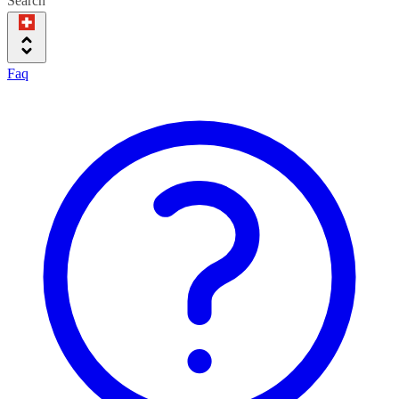
Search
Faq