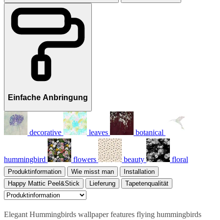
Einfache Anbringung
decorative
leaves
botanical
hummingbird
flowers
beauty
floral
Produktinformation
Wie misst man
Installation
Happy Mattic Peel&Stick
Lieferung
Tapetenqualität
Elegant Hummingbirds wallpaper features flying hummingbirds