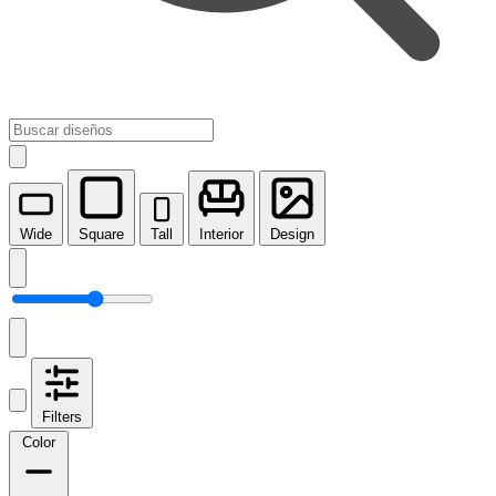
Wide
Square
Tall
Interior
Design
Filters
Color