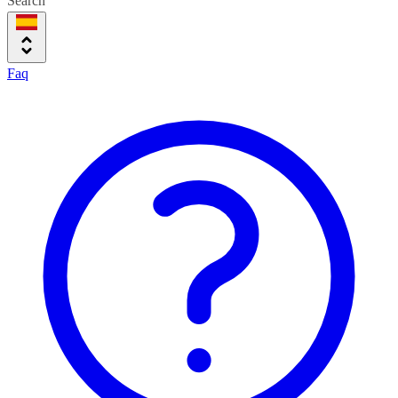
Search
Faq