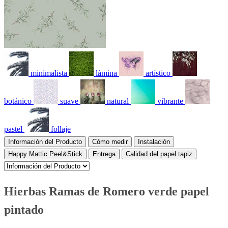
minimalista
lámina
artístico
botánico
suave
natural
vibrante
pastel
follaje
Información del Producto
Cómo medir
Instalación
Happy Mattic Peel&Stick
Entrega
Calidad del papel tapiz
Hierbas Ramas de Romero verde papel
pintado