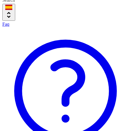
Search
Faq