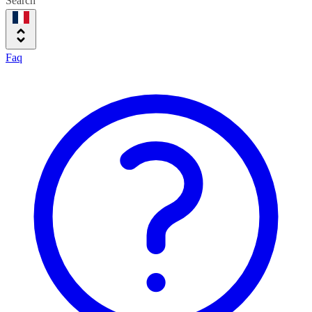
Search
Faq