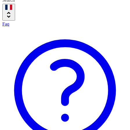
Search
Faq