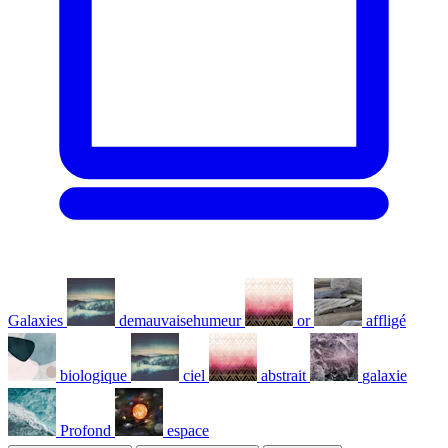
Galaxies
demauvaisehumeur
or
affligé
biologique
ciel
abstrait
galaxie
Profond
espace