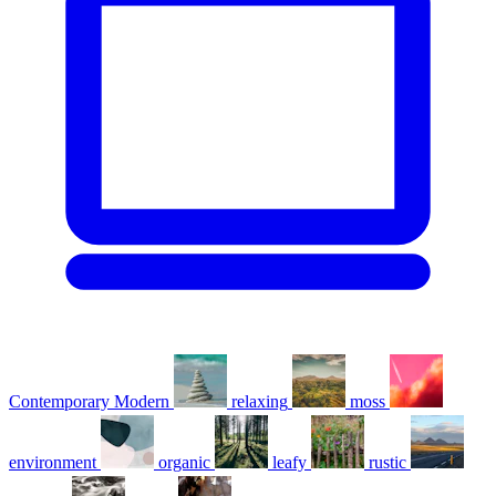
Contemporary Modern
relaxing
moss
environment
organic
leafy
rustic