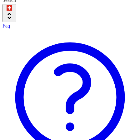
Search
Faq