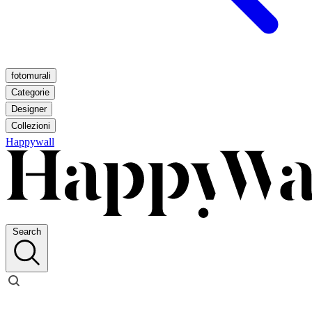
fotomurali
Categorie
Designer
Collezioni
Happywall
Search