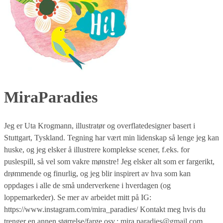
MiraParadies
Jeg er Uta Krogmann, illustratør og overflatedesigner basert i
Stuttgart, Tyskland. Tegning har vært min lidenskap så lenge jeg kan
huske, og jeg elsker å illustrere komplekse scener, f.eks. for
puslespill, så vel som vakre mønstre! Jeg elsker alt som er fargerikt,
drømmende og finurlig, og jeg blir inspirert av hva som kan
oppdages i alle de små underverkene i hverdagen (og
loppemarkeder). Se mer av arbeidet mitt på IG:
https://www.instagram.com/mira_paradies/ Kontakt meg hvis du
trenger en annen størrelse/farge osv.: mira.paradies@gmail.com