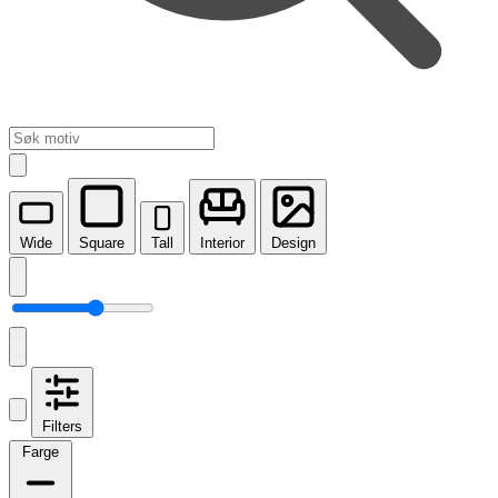
Wide
Square
Tall
Interior
Design
Filters
Farge