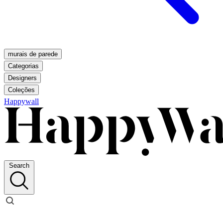
murais de parede
Categorias
Designers
Coleções
Happywall
Search