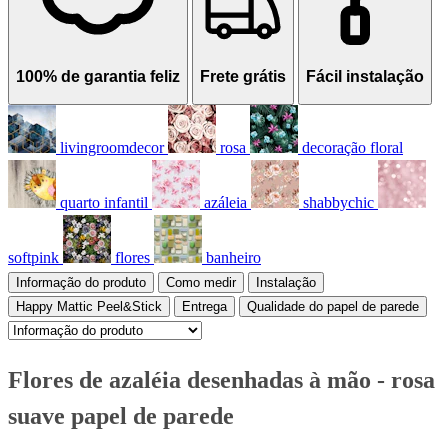
100% de garantia feliz
Frete grátis
Fácil instalação
livingroomdecor
rosa
decoração floral
quarto infantil
azáleia
shabbychic
softpink
flores
banheiro
Informação do produto
Como medir
Instalação
Happy Mattic Peel&Stick
Entrega
Qualidade do papel de parede
Flores de azaléia desenhadas à mão - rosa
suave papel de parede