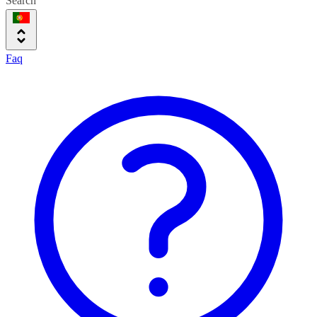
Search
Faq