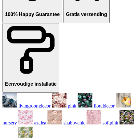
100% Happy Guarantee
Gratis verzending
Eenvoudige installatie
livingroomdecor
pink
floraldecor
nursery
azalea
shabbychic
softpink