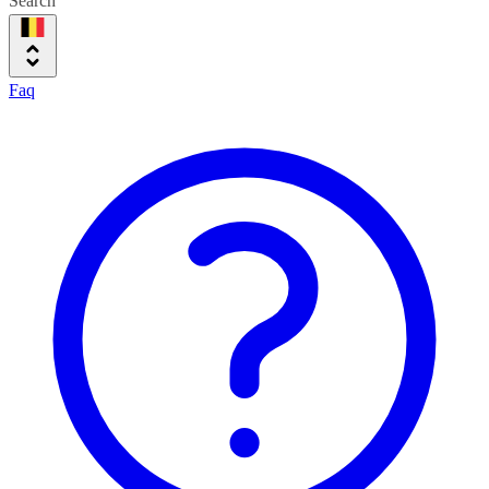
Search
Faq