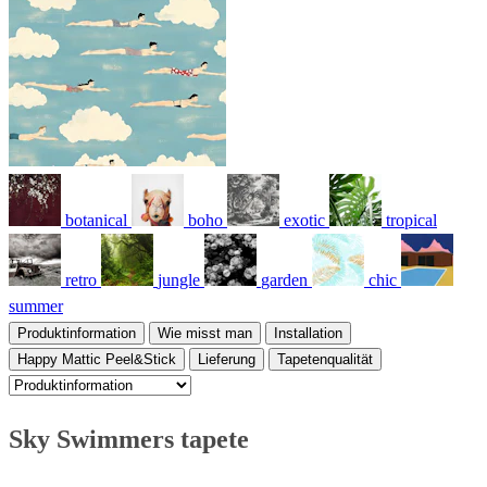
botanical
boho
exotic
tropical
retro
jungle
garden
chic
summer
Produktinformation
Wie misst man
Installation
Happy Mattic Peel&Stick
Lieferung
Tapetenqualität
Sky Swimmers tapete