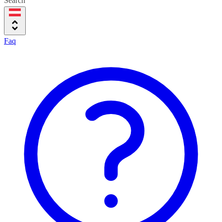
Search
Faq