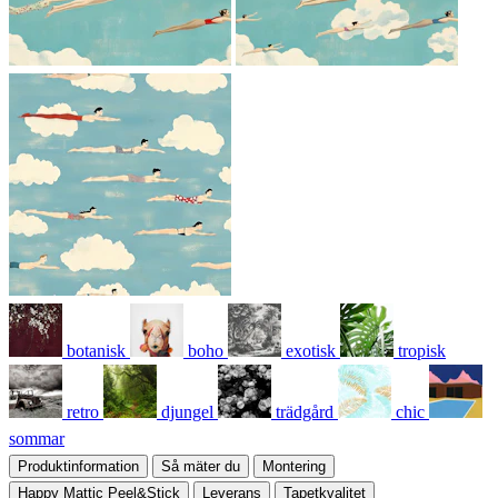
botanisk
boho
exotisk
tropisk
retro
djungel
trädgård
chic
sommar
Produktinformation
Så mäter du
Montering
Happy Mattic Peel&Stick
Leverans
Tapetkvalitet