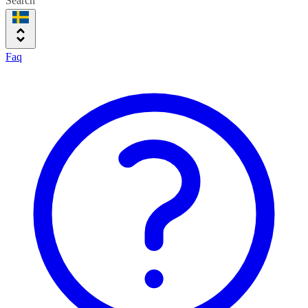
Search
Faq