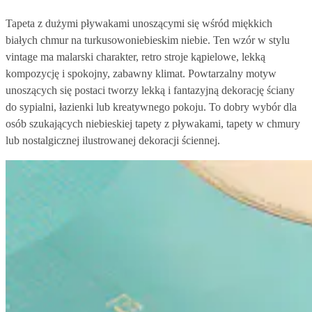
Tapeta z dużymi pływakami unoszącymi się wśród miękkich
białych chmur na turkusowoniebieskim niebie. Ten wzór w stylu
vintage ma malarski charakter, retro stroje kąpielowe, lekką
kompozycję i spokojny, zabawny klimat. Powtarzalny motyw
unoszących się postaci tworzy lekką i fantazyjną dekorację ściany
do sypialni, łazienki lub kreatywnego pokoju. To dobry wybór dla
osób szukających niebieskiej tapety z pływakami, tapety w chmury
lub nostalgicznej ilustrowanej dekoracji ściennej.