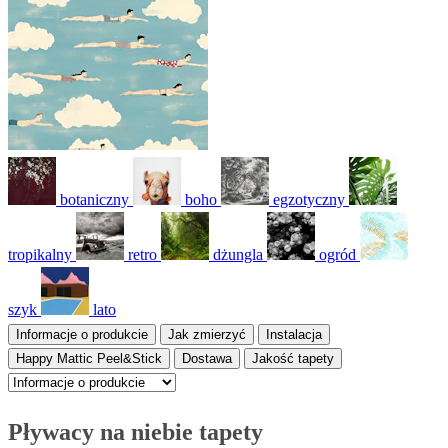
botaniczny
boho
egzotyczny
tropikalny
retro
dżungla
ogród
szyk
lato
Informacje o produkcie
Jak zmierzyć
Instalacja
Happy Mattic Peel&Stick
Dostawa
Jakość tapety
Pływacy na niebie tapety