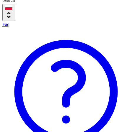
Search
Faq