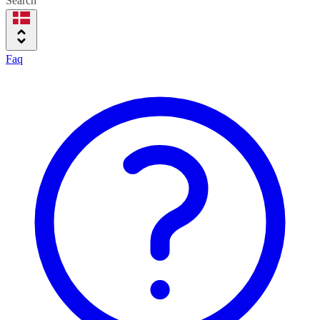
Search
Faq