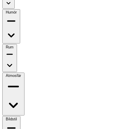
Humör
Rum
Atmosfär
Bildstil