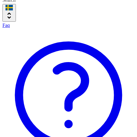
Search
Faq