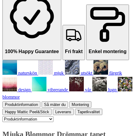
100% Happy Guarantee
Fri frakt
Enkel montering
naturskön
mjuk
utsökt
färgrik
design
vibrerande
vår
lugn
blommor
Produktinformation
Så mäter du
Montering
Happy Mattic Peel&Stick
Leverans
Tapetkvalitet
Mjuka Blommor Drömmar tapet