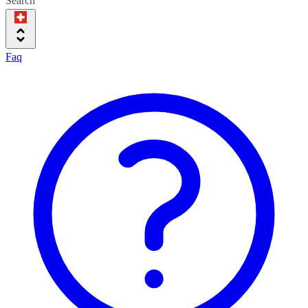
Search
Faq