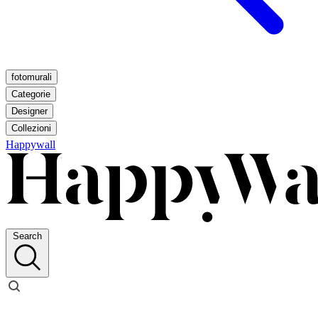
fotomurali
Categorie
Designer
Collezioni
Happywall
Search