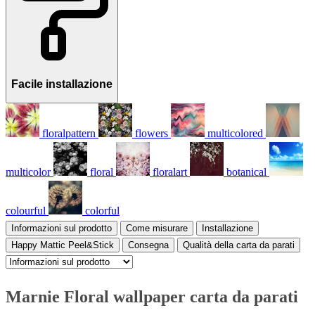
Facile installazione
floralpattern
flowers
multicolored
multicolor
floral
floralart
botanical
colourful
colorful
Informazioni sul prodotto
Come misurare
Installazione
Happy Mattic Peel&Stick
Consegna
Qualità della carta da parati
Marnie Floral wallpaper carta da parati